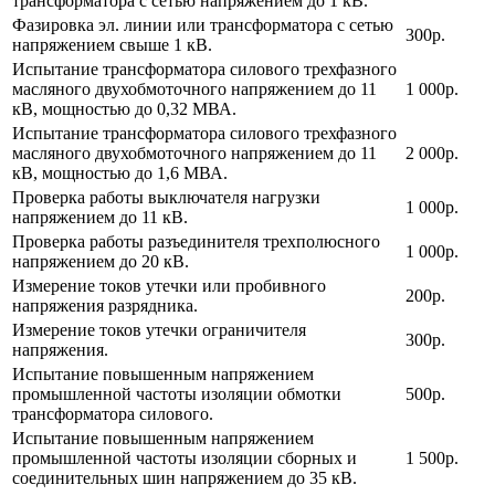
трансформатора с сетью напряжением до 1 кВ.
Фазировка эл. линии или трансформатора с сетью
300р.
напряжением свыше 1 кВ.
Испытание трансформатора силового трехфазного
масляного двухобмоточного напряжением до 11
1 000р.
кВ, мощностью до 0,32 МВА.
Испытание трансформатора силового трехфазного
масляного двухобмоточного напряжением до 11
2 000р.
кВ, мощностью до 1,6 МВА.
Проверка работы выключателя нагрузки
1 000р.
напряжением до 11 кВ.
Проверка работы разъединителя трехполюсного
1 000р.
напряжением до 20 кВ.
Измерение токов утечки или пробивного
200р.
напряжения разрядника.
Измерение токов утечки ограничителя
300р.
напряжения.
Испытание повышенным напряжением
промышленной частоты изоляции обмотки
500р.
трансформатора силового.
Испытание повышенным напряжением
промышленной частоты изоляции сборных и
1 500р.
соединительных шин напряжением до 35 кВ.